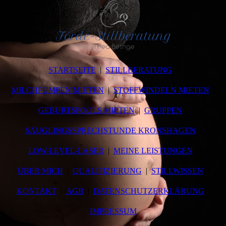
STARTSEITE
STILLBERATUNG
MILCHPUMPEN MIETEN
STOFFWINDELN MIETEN
GEBURTSPOOLS MIETEN
GRUPPEN
SÄUGLINGSSPRECHSTUNDE KRONSHAGEN
LOW-LEVEL-LASER
MEINE LEISTUNGEN
ÜBER MICH
QUALIFIZIERUNG
STILLWISSEN
KONTAKT
AGB
DATENSCHUTZERKLÄRUNG
IMPRESSUM