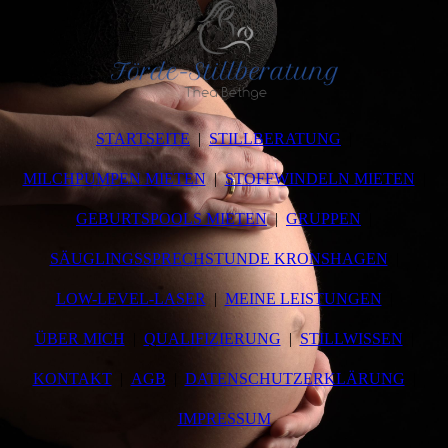
STARTSEITE
STILLBERATUNG
MILCHPUMPEN MIETEN
STOFFWINDELN MIETEN
GEBURTSPOOLS MIETEN
GRUPPEN
SÄUGLINGSSPRECHSTUNDE KRONSHAGEN
LOW-LEVEL-LASER
MEINE LEISTUNGEN
ÜBER MICH
QUALIFIZIERUNG
STILLWISSEN
KONTAKT
AGB
DATENSCHUTZERKLÄRUNG
IMPRESSUM